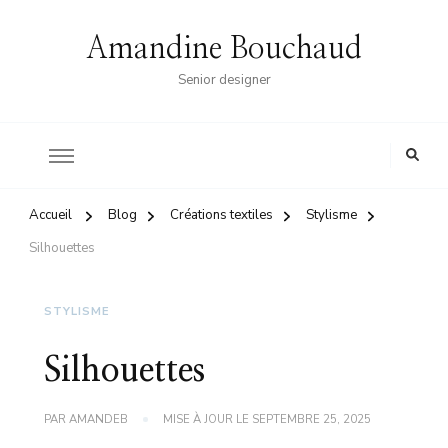
Amandine Bouchaud
Senior designer
Accueil
Blog
Créations textiles
Stylisme
Silhouettes
STYLISME
Silhouettes
PAR
AMANDEB
MISE À JOUR LE
SEPTEMBRE 25, 2025